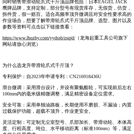
同时销售带滑动轮爪式千斤顶品牌包括：日本EAGEL JACK
鹰牌品牌，支持定制，部分型号有现货库存，无假货，仿货，
拆件货，假一赔百。适合高频率顶升微调且对安全性要求高的
作业场合，想要了解带滑轮爪式千斤顶品牌、选型、图片以及
参数等资料可点击以下链接查看：
https://www.lhqzby.com/yydssb/zsqjd/
（龙海起重工具公司旗下
网站请放心浏览）
为什么选龙升带滑轮爪式千斤顶？
专利保护：自2023年申请专利：CN216918436U
滑台微调：采用滑台设计，并设有聚氨酯轮，可实现前后左右
100mm内的毫米级精微调整，满足精密设备定位需求。
安全可靠：采用单独油路板，长期使用不磨损、不漏油；内置
过载保护功能，超载不顶升，作业更安全。
灵活定制：可定制无尘室型号、爪部加长、带滑动轮、本体高
度、行程高度、吨位、水平移动距离（标准100mm）等，满足